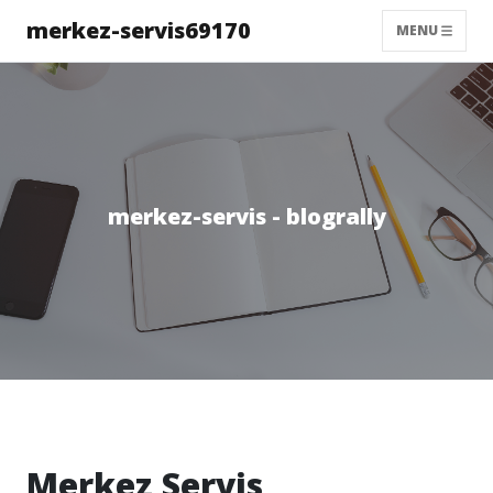
merkez-servis69170
MENU
merkez-servis - blogrally
Merkez Servis